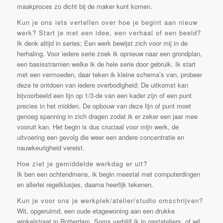
maakproces zo dicht bij de maker kunt komen.
Kun je ons iets vertellen over hoe je begint aan nieuw
werk? Start je met een idee, een verhaal of een beeld?
Ik denk altijd in series; Een werk bewijst zich voor mij in de
herhaling. Voor iedere serie zoek ik opnieuw naar een grondplan,
een basisstramien welke ik de hele serie door gebruik. Ik start
met een vermoeden, daar teken ik kleine schema’s van, probeer
deze te ontdoen van iedere overbodigheid; De uitkomst kan
bijvoorbeeld een lijn op 1/3-de van een kader zijn of een punt
precies in het midden. De opbouw van deze lijn of punt moet
genoeg spanning in zich dragen zodat ik er zeker een jaar mee
vooruit kan. Het begin is dus cruciaal voor mijn werk, de
uitvoering een gevolg die weer een andere concentratie en
nauwkeurigheid vereist.
Hoe ziet je gemiddelde werkdag er uit?
Ik ben een ochtendmens, ik begin meestal met computerdingen
en allerlei regelklusjes, daarna heerlijk tekenen.
Kun je voor ons je werkplek/atelier/studio omschrijven?
Wit, opgeruimd, een oude etagewoning aan een drukke
winkelstraat in Rotterdam. Soms verblijf ik in gastateliers, of wil