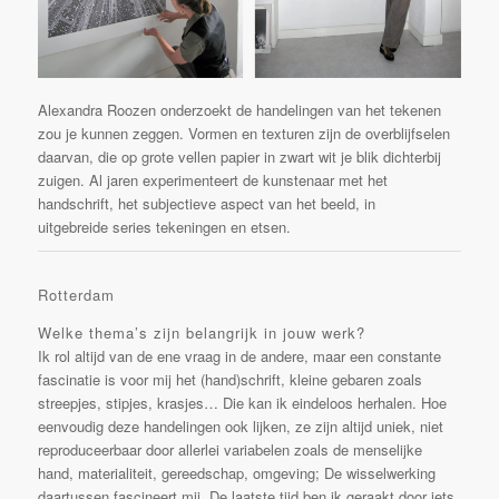
Alexandra Roozen onderzoekt de handelingen van het tekenen
zou je kunnen zeggen. Vormen en texturen zijn de overblijfselen
daarvan, die op grote vellen papier in zwart wit je blik dichterbij
zuigen. Al jaren experimenteert de kunstenaar met het
handschrift, het subjectieve aspect van het beeld, in
uitgebreide series tekeningen en etsen.
Rotterdam
Welke thema’s zijn belangrijk in jouw werk?
Ik rol altijd van de ene vraag in de andere, maar een constante
fascinatie is voor mij het (hand)schrift, kleine gebaren zoals
streepjes, stipjes, krasjes… Die kan ik eindeloos herhalen. Hoe
eenvoudig deze handelingen ook lijken, ze zijn altijd uniek, niet
reproduceerbaar door allerlei variabelen zoals de menselijke
hand, materialiteit, gereedschap, omgeving; De wisselwerking
daartussen fascineert mij. De laatste tijd ben ik geraakt door iets