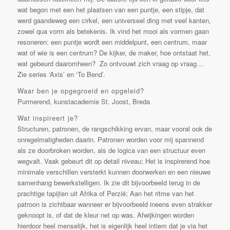
wat begon met een het plaatsen van een puntje, een stipje, dat
werd gaandeweg een cirkel, een universeel ding met veel kanten,
zowel qua vorm als betekenis. Ik vind het mooi als vormen gaan
resoneren: een puntje wordt een middelpunt, een centrum, maar
wat of wie is een centrum? De kijker, de maker, hoe ontstaat het,
wat gebeurd daaromheen? Zo ontvouwt zich vraag op vraag…
Zie series ‘Axis’ en ‘To Bend’.
Waar ben je opgegroeid en opgeleid?
Purmerend, kunstacademie St. Joost, Breda
Wat inspireert je?
Structuren, patronen, de rangschikking ervan, maar vooral ook de
onregelmatigheden daarin. Patronen worden voor mij spannend
als ze doorbroken worden, als de logica van een structuur even
wegvalt. Vaak gebeurt dit op detail niveau; Het is inspirerend hoe
minimale verschillen versterkt kunnen doorwerken en een nieuwe
samenhang bewerkstelligen. Ik zie dit bijvoorbeeld terug in de
prachtige tapijten uit Afrika of Perzië; Aan het ritme van het
patroon is zichtbaar wanneer er bijvoorbeeld ineens even strakker
geknoopt is, of dat de kleur net op was. Afwijkingen worden
hierdoor heel menselijk, het is eigenlijk heel intiem dat je via het